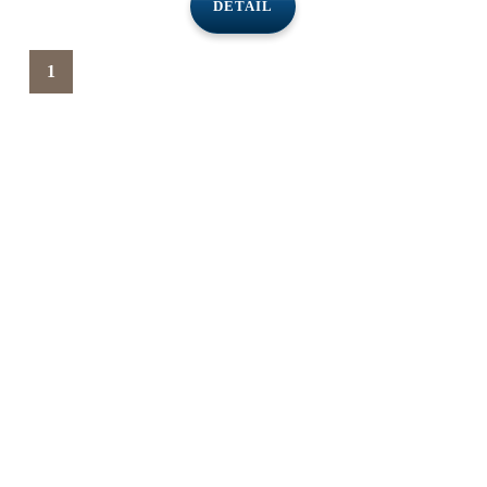
DETAIL
1
İky Hakkında
IKY GROUP CONSTRUCTION olarak, projelerimizi Türk mevzuatına
ve teknik standartlara %100 uyumlu şekilde hayata geçiriyoruz. Bu
sayede, hem yerli hem de uluslararası alıcılar için güvenli, yasal ve
sorunsuz bir yatırım süreci sunuyoruz.
Pazartesi - Cumartesi 09:00 - 18:00,
Pazar - Kapalı