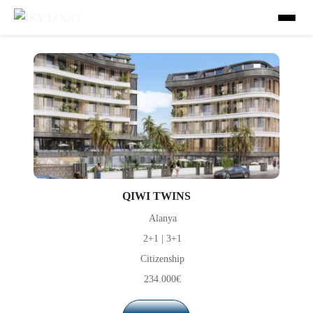
Our Projects
QIWI TWINS
Alanya
2+1 | 3+1
Citizenship
234.000€