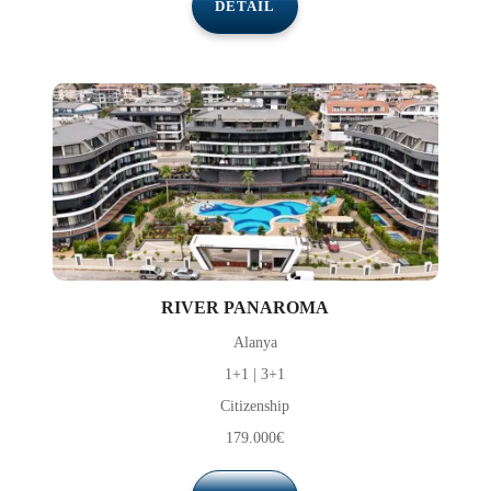
DETAIL
RIVER PANAROMA
Alanya
1+1 | 3+1
Citizenship
179.000€