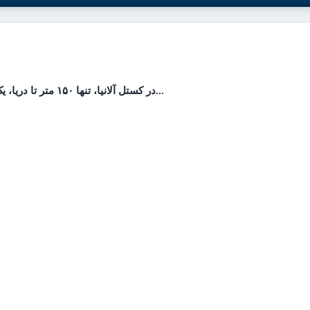
در کستل آلانیا، تنها ۱۵۰ متر تا دریا، یک مجتمع بوتیک لوکس و منحصر به‌فرد ساخته خواهد شد...