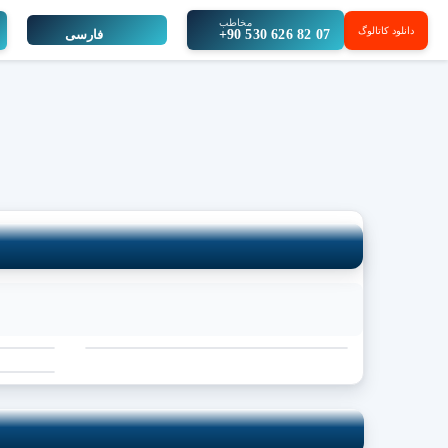
مخاطب
دانلود کاتالوگ
+90 530 626 82 07