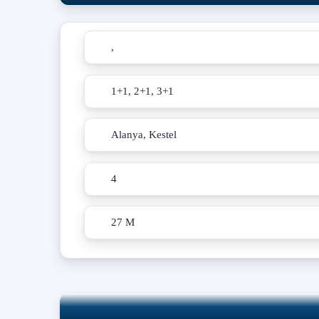
,
1+1, 2+1, 3+1
Alanya, Kestel
4
27 M