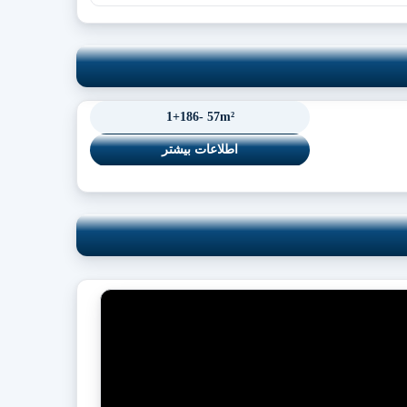
1+186- 57m²
اطلاعات بیشتر