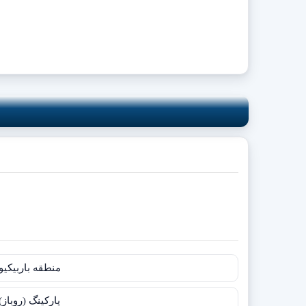
منطقه باربیکیو
پارکینگ (روباز)