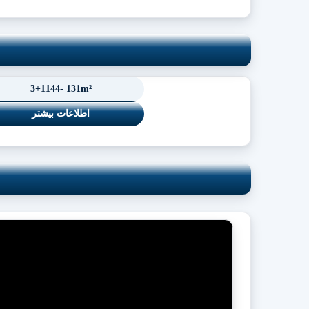
3+1144- 131m²
اطلاعات بیشتر