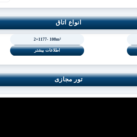
انواع اتاق
2+1177- 108m²
اطلاعات بیشتر
تور مجازی